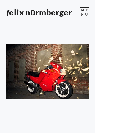
f
elix nürmberger
ME
NU