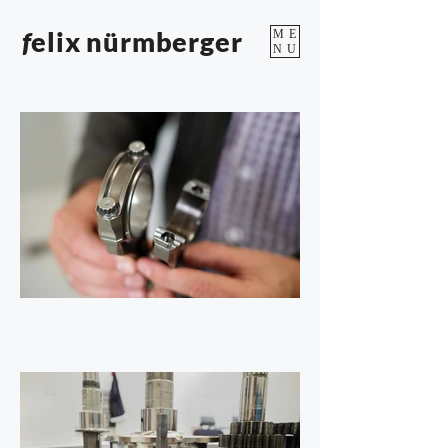
f
elix nürmberger
ME
NU