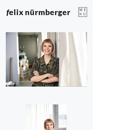
f
elix nürmberger
ME
NU