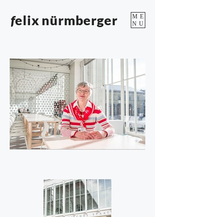
f
elix nürmberger
ME
NU