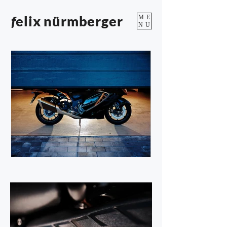
f
elix nürmberger
ME
NU