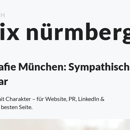
CH
lix nürmber
afie München: Sympathisch
ar
it Charakter – für Website, PR, LinkedIn &
 besten Seite.