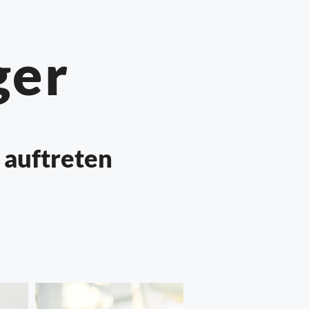
ger
 auftreten