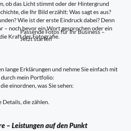
m, ob das Licht stimmt oder der Hintergrund
hichte, die Ihr Bild erzählt: Was sagt es aus?
nden? Wie ist der erste Eindruck dabei? Denn
ar – noch bevor ein Wort gesprochen oder ein
Passende Fotos für Ihr Business –
die Kraft der Fotografie.
Jetzt starten
en lange Erklärungen und nehme Sie einfach mit
 durch mein Portfolio:
die einordnen, was Sie sehen:
 Details, die zählen.
ere – Leistungen auf den Punkt